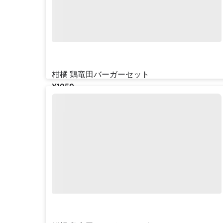
柑橘 鶏竜田バーガーセット
¥‎1050