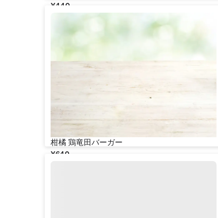
¥‎440
柑橘 鶏竜田バーガー
¥‎640