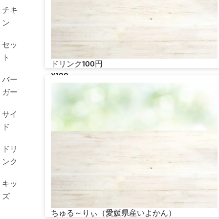
チキ
ン
セッ
ト
ドリンク100円
¥‎100
バー
ガー
サイ
ド
ドリ
ンク
キッ
ズ
ちゅる～りぃ（愛媛県産いよかん）