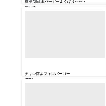
柑橘 鶏竜田バーガーよくばりセット
¥‎1350
チキン南蛮フィレバーガー
¥‎590